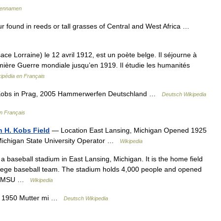
liennamen
r found in reeds or tall grasses of Central and West Africa …
 Lorraine) le 12 avril 1912, est un poète belge. Il séjourne à
mière Guerre mondiale jusqu’en 1919. Il étudie les humanités
ipédia en Français
 Kobs in Prag, 2005 Hammerwerfen Deutschland …
Deutsch Wikipedia
en Français
 H. Kobs Field
— Location East Lansing, Michigan Opened 1925
 Michigan State University Operator …
Wikipedia
a baseball stadium in East Lansing, Michigan. It is the home field
ollege baseball team. The stadium holds 4,000 people and opened
rmer MSU …
Wikipedia
, 1950 Mutter mi …
Deutsch Wikipedia