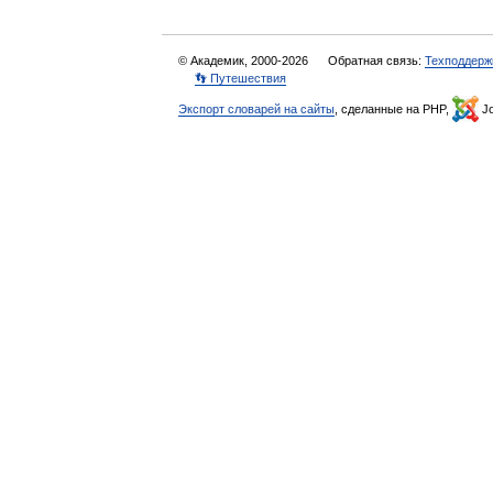
© Академик, 2000-2026
Обратная связь:
Техподдерж
👣 Путешествия
Экспорт словарей на сайты
, сделанные на PHP,
Jo