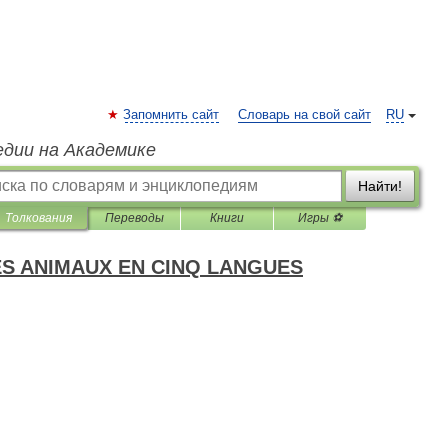
Запомнить сайт
Словарь на свой сайт
RU
едии на Академике
Найти!
Толкования
Переводы
Книги
Игры ⚽
ES ANIMAUX EN CINQ LANGUES