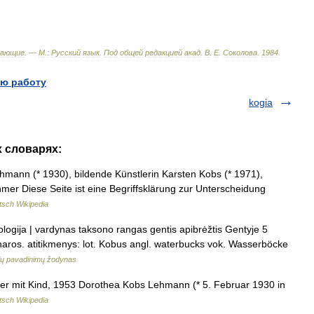
тающие
. —
М
.
:
Русский
язык
.
Под
общей
редакцией
акад
.
В
.
Е
.
Соколова
.
1984
.
ю работу
kogia
х словарях:
ann (* 1930), bildende Künstlerin Karsten Kobs (* 1971),
r Diese Seite ist eine Begriffsklärung zur Unterscheidung
tsch Wikipedia
ologija | vardynas taksono rangas gentis apibrėžtis Gentyje 5
charos. atitikmenys: lot. Kobus angl. waterbucks vok. Wasserböcke
ių pavadinimų žodynas
er mit Kind, 1953 Dorothea Kobs Lehmann (* 5. Februar 1930 in
tsch Wikipedia