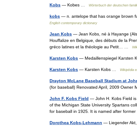
Kobs
— Kobes …
Wörterbuch der deutschen fami
kobs
— n. antelope that has orange brown fu
English contemporary dictionary
Jean Kobs
— Jean Kobs, né à Hayange (Alsace
Houffalize en Belgique, des débuts de la Pre
gréco latines et la théologie au Petit… …
Wik
Karsten Kobs
— Medaillenspiegel Karsten
Karsten Kobs
— Karsten Kobs …
Wikipédia 
Drayton McLane Baseball Stadium at John
(for baseball) Renovated April, 2009 Owner
John F. Kobs Field
— John H. Kobs Field is 
of the Michigan State University Spartans c
for baseball in 1925. It is named after fo
Dorothea Kobs-Lehmann
— Liegender Akt