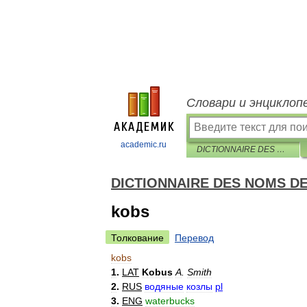
Словари и энциклоп
academic.ru
DICTIONNAIRE DES NOMS DES ANIMAUX EN CINQ LANGUES
DICTIONNAIRE DES NOMS D
kobs
Толкование
Перевод
kobs
1
.
LAT
Kobus
A
.
Smith
2
.
RUS
водяные
козлы
pl
3
.
ENG
waterbucks