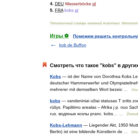
4
.
DEU
Wasserböcke
pl
5
.
FRA
kobs
pl
Пятиязычный
словарь
названий
животных
.
Млекопи
Игры ⚽
Поможем решить контрольну
kob de Buffon
Смотреть что такое "kobs" в други
Kobs
— ist der Name von Dorothea Kobs Lehm
deutscher Hammerwerfer und Olympiateilnehme
mehrerer mit demselben Wort bezeic …
Deu
kobs
— vandeniniai ožiai statusas T sritis zo
rūšys. Paplitimo arealas – Afrika į p. nuo Sa
rus. водяные козлы pranc. kobs… …
Žinduol
Kobs-Lehmann
— Liegender Akt, 1950 Mutt
Berlin) ist eine bildende Künstlerin de …
Deu