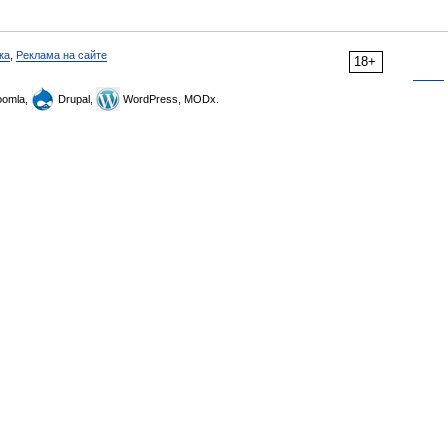
ка
,
Реклама на сайте
18+
omla,
Drupal,
WordPress, MODx.